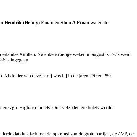
an Hendrik
(
Henny) Eman
en
Shon A Eman
waren de
ederlandse Antillen. Na enkele roerige weken in augustus 1977 werd
86 is ingegaan.
Als leider van deze partij was hij in de jaren ?70 en ?80
ere zgn. High-rise hotels. Ook vele kleinere hotels werden
nderde dat drastisch met de opkomst van de grote partijen, de AVP, de