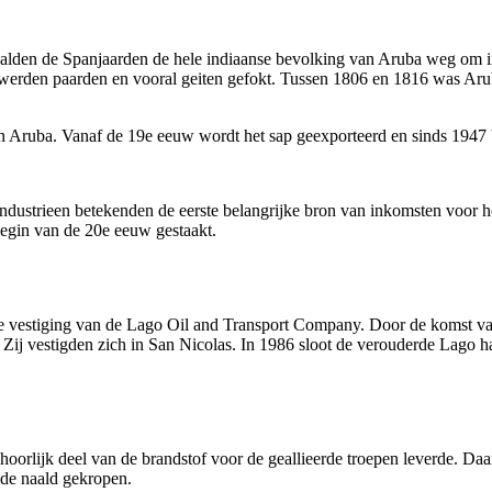
alden de Spanjaarden de hele indiaanse bevolking van Aruba weg om i
erden paarden en vooral geiten gefokt. Tussen 1806 en 1816 was Aru
an Aruba. Vanaf de 19e eeuw wordt het sap geexporteerd en sinds 1947 
ndustrieen betekenden de eerste belangrijke bron van inkomsten voor 
begin van de 20e eeuw gestaakt.
e vestiging van de Lago Oil and Transport Company. Door de komst van 
Zij vestigden zich in San Nicolas. In 1986 sloot de verouderde Lago h
behoorlijk deel van de brandstof voor de geallieerde troepen leverde. D
 de naald gekropen.