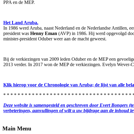
PPA en de MEP.
Het Land Aruba.
In 1986 werd Aruba, naast Nederland en de Nederlandse Antillen, een 
president was
Henny Eman
(AVP) in 1986. Hij werd opgevolgd do
minister-president Oduber weer aan de macht geweest.
Bij de verkiezingen van 2009 leden Oduber en de MEP een gevoelige
2013 verder. In 2017 won de MEP de verkiezingen. Evelyn Wever-Cro
Klik hierop voor de Chronologie van Aruba; de lijst van alle bel
* * * * * * * * * * * * * * * * * * * * * * * * * * * * * * * * * * * *
Deze website is samengesteld en geschreven door Evert Bongers (t
verbeteringen, aanvullingen of wilt u uw bijdrage aan de inhoud
Main Menu