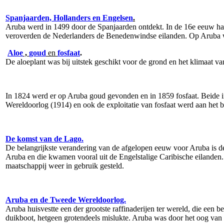
Spanjaarden, Hollanders en Engelsen
.
Aruba werd in 1499 door de Spanjaarden ontdekt. In de 16e eeuw ha
veroverden de Nederlanders de Benedenwindse eilanden. Op Aruba w
Aloe
,
goud
en
fosfaat
.
De aloeplant was bij uitstek geschikt voor de grond en het klimaat v
In 1824 werd er op Aruba goud gevonden en in 1859 fosfaat. Beide i
Wereldoorlog (1914) en ook de exploitatie van fosfaat werd aan het 
De komst van de Lago.
De belangrijkste verandering van de afgelopen eeuw voor Aruba is d
Aruba en die kwamen vooral uit de Engelstalige Caribische eilanden. 
maatschappij weer in gebruik gesteld.
Aruba en de Tweede Wereldoorlog.
Aruba huisvestte een der grootste raffinaderijen ter wereld, die een 
duikboot, hetgeen grotendeels mislukte. Aruba was door het oog van