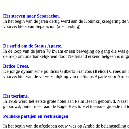
Het streven naar Separacion
.
In het begin van de jaren dertig werd aan de Koninkrijksregering d
voorvechters van Separacion (afscheiding).
De strijd om de Status Aparte.
In de loop van de jaren 70 kwam er een beweging op gang die was ge
de roep om onafhankelijkheid door Nederland erkend hetgeen is uitge
Betico Croes.
De jonge dynamische politicus Gilberto Fran?ois (
Betico
)
Croes
uit 
voorvechter van de verwezenlijking van de Status Aparte voor Aruba. 
Het toerisme.
In 1959 werd het eerste grote hotel aan Palm Beach gebouwd. Naast h
gebouwd, onder meer aan de Eagle Beach. Het toerisme groeide uit tot
Politieke partijen en verkiezingen
In het begin van de afgelopen eeuw was op Aruba de belangstelling om