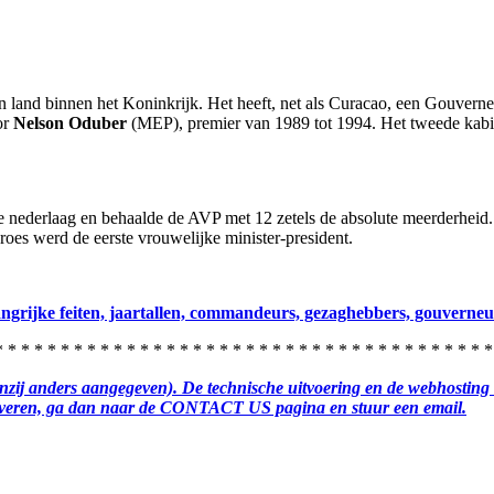
land binnen het Koninkrijk. Het heeft, net als Curacao, een Gouverneur
or
Nelson Oduber
(MEP), premier van 1989 tot 1994. Het tweede kabi
 nederlaag en behaalde de AVP met 12 zetels de absolute meerderheid
es werd de eerste vrouwelijke minister-president.
angrijke feiten, jaartallen, commandeurs, gezaghebbers, gouverneur
 * * * * * * * * * * * * * * * * * * * * * * * * * * * * * * * * * * * * *
enzij anders aangegeven). De technische uitvoering en de webhostin
 leveren, ga dan naar de CONTACT US pagina en stuur een email.