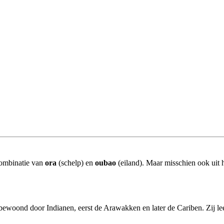
combinatie van
ora
(schelp) en
oubao
(eiland). Maar misschien ook uit 
ewoond door Indianen, eerst de Arawakken en later de Cariben. Zij lee