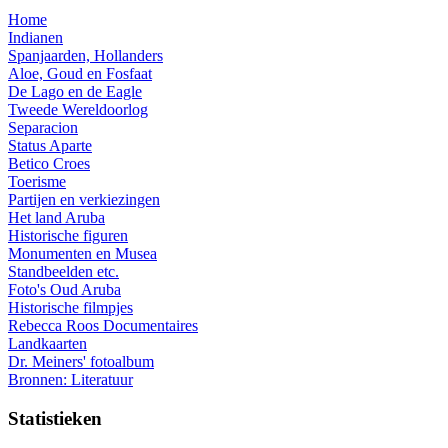
Home
Indianen
Spanjaarden, Hollanders
Aloe, Goud en Fosfaat
De Lago en de Eagle
Tweede Wereldoorlog
Separacion
Status Aparte
Betico Croes
Toerisme
Partijen en verkiezingen
Het land Aruba
Historische figuren
Monumenten en Musea
Standbeelden etc.
Foto's Oud Aruba
Historische filmpjes
Rebecca Roos Documentaires
Landkaarten
Dr. Meiners' fotoalbum
Bronnen: Literatuur
Statistieken